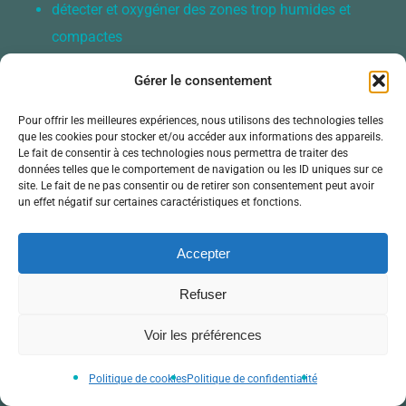
détecter et oxygéner des zones trop humides et
compactes
vous prémunir de tout autre problème
Gérer le consentement
Nous vous conseillons de rincer sommairement le
Pour offrir les meilleures expériences, nous utilisons des technologies telles
que les cookies pour stocker et/ou accéder aux informations des appareils.
râteau avant de le ranger sous le récupérateur à
Le fait de consentir à ces technologies nous permettra de traiter des
données telles que le comportement de navigation ou les ID uniques sur ce
lombrithé.
site. Le fait de ne pas consentir ou de retirer son consentement peut avoir
un effet négatif sur certaines caractéristiques et fonctions.
Quel taux d’humidité ?
Accepter
Le taux d’humidité idéal se situe entre 60% et 80%.
Refuser
Un taux supérieur à 80% reste acceptable. Le risque est
cependant plus grand de générer des zones compactes,
Voir les préférences
devenant peu à peu anaérobie, et risquant de mettre en
péril l’entièreté de votre lombricomposteur.
Politique de cookies
Politique de confidentialité