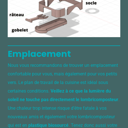
Emplacement
Nous vous recommandons de trouver un emplacement
confortable pour vous, mais également pour vos petits
vers. Le plan de travail de la cuisine est idéal sous
certaines conditions.
Veillez à ce que la lumière du
soleil ne touche pas directement le lombricomposteur
.
Une chaleur trop intense risque d’être fatale à vos
nouveaux amis et également votre lombricomposteur
qui est en
plastique biosourcé
. Tenez donc aussi votre