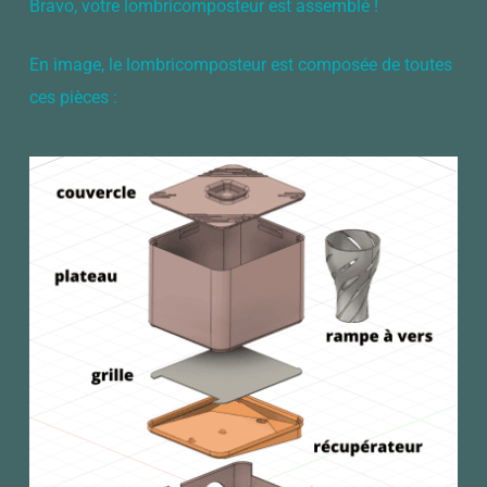
Bravo, votre lombricomposteur est assemblé !
En image, le lombricomposteur est composée de toutes
ces pièces :