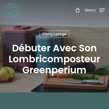
Skip
Menu
Menu
to
main
content
Compostage
Débuter Avec Son
Lombricomposteur
Greenperium