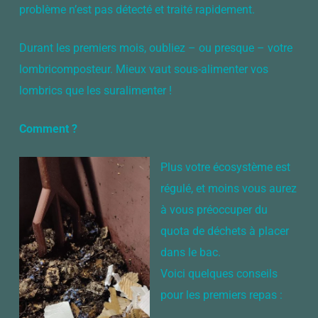
problème n’est pas détecté et traité rapidement.
Durant les premiers mois, oubliez – ou presque – votre
lombricomposteur. Mieux vaut sous-alimenter vos
lombrics que les suralimenter !
Comment ?
Plus votre écosystème est
régulé, et moins vous aurez
à vous préoccuper du
quota de déchets à placer
dans le bac.
Voici quelques conseils
pour les premiers repas :